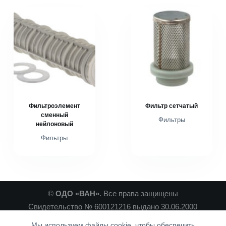
Системы модульного монтажа
Насосное оборудование
Подводка гибкая
Баки мембранные
Инструмент
Техническая теплоизоляция
Крепеж и расходные материалы
Фильтроэлемент
Фильтр сетчатый
сменный
Фильтры
нейлоновый
Фильтры
©
ОДО «ВАН»
. Все права защищены
Свидетельство № 600121216 выдано 30.06.2000
Минским Горисполкомом
Мы используем файлы cookie, чтобы обеспечить