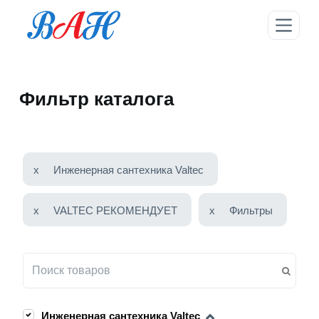
П
е
р
е
й
Фильтр каталога
т
и
к
с
у
x
Инженерная сантехника Valtec
т
и
x
VALTEC РЕКОМЕНДУЕТ
x
Фильтры
Инженерная сантехника Valtec