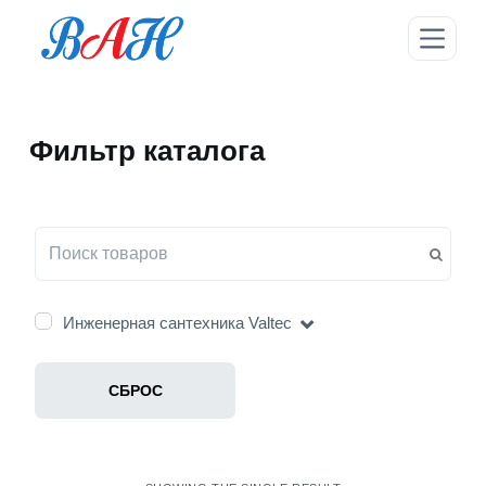
П
е
р
е
й
Фильтр каталога
т
и
к
с
у
т
и
Инженерная сантехника Valtec
СБРОС