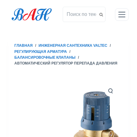
П
е
р
е
й
т
ГЛАВНАЯ
/
ИНЖЕНЕРНАЯ САНТЕХНИКА VALTEC
/
и
РЕГУЛИРУЮЩАЯ АРМАТУРА
/
к
БАЛАНСИРОВОЧНЫЕ КЛАПАНЫ
/
с
АВТОМАТИЧЕСКИЙ РЕГУЛЯТОР ПЕРЕПАДА ДАВЛЕНИЯ
у
т
и