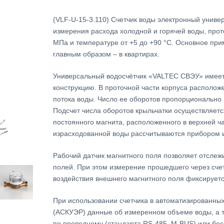
(VLF-U-15-3.110) Счетчик воды электронный унив
измерения расхода холодной и горячей воды, про
МПа и температуре от +5 до +90 °С. Основное при
главным образом – в квартирах.
Универсальный водосчётчик «VALTEC СВЭУ» имеет
конструкцию. В проточной части корпуса располож
потока воды. Число ее оборотов пропорционально
Подсчет числа оборотов крыльчатки осуществляет
постоянного магнита, расположенного в верхней ч
израсходованной воды рассчитываются прибором 
Рабочий датчик магнитного поля позволяет отслеж
полей. При этом измерение прошедшего через сче
воздействия внешнего магнитного поля фиксируетс
При использовании счетчика в автоматизированных
(АСКУЭР) данные об измеренном объеме воды, а т
по проводному (стандарта RS-485, M-BUS) или бе