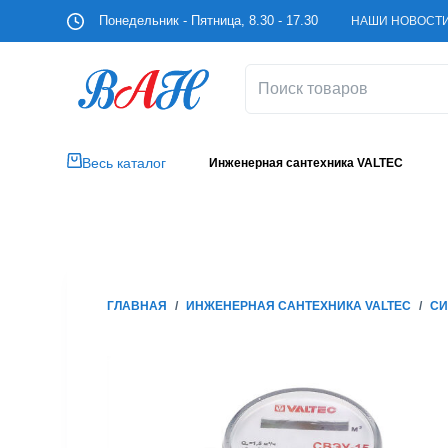
П
Понедельник - Пятница, 8.30 - 17.30
НАШИ НОВОСТ
е
р
е
й
т
и
Весь каталог
Инженерная сантехника VALTEC
к
с
у
т
и
ГЛАВНАЯ
/
ИНЖЕНЕРНАЯ САНТЕХНИКА VALTEC
/
СИ