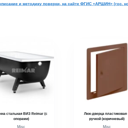
писание и методику поверки, на сайте ФГИС «АРШИН» (гос. но
нна стальная ВИЗ Reimar (с
Люк-дверца пластиковая 
опорами)
ручкой (коричневый)
Misc
Misc