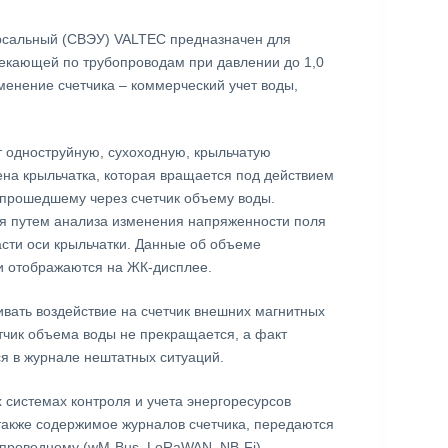
ерсальный (СВЭУ) VALTEC предназначен для
текающей по трубопроводам при давлении до 1,0
менение счетчика – коммерческий учет воды,
 одноструйную, сухоходную, крыльчатую
ена крыльчатка, которая вращается под действием
 прошедшему через счетчик объему воды.
ся путем анализа изменения напряженности поля
асти оси крыльчатки. Данные об объеме
и отображаются на ЖК-дисплее.
ивать воздействие на счетчик внешних магнитных
тчик объема воды не прекращается, а факт
я в журнале нештатных ситуаций.
 системах контроля и учета энергоресурсов
акже содержимое журналов счетчика, передаются
спроводному (wM-Bus, LoRaWAN, NB-Fi)