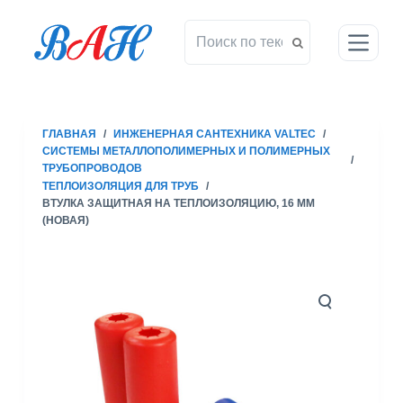
П
е
р
е
й
т
ГЛАВНАЯ
/
ИНЖЕНЕРНАЯ САНТЕХНИКА VALTEC
/
и
СИСТЕМЫ МЕТАЛЛОПОЛИМЕРНЫХ И ПОЛИМЕРНЫХ
/
к
ТРУБОПРОВОДОВ
с
ТЕПЛОИЗОЛЯЦИЯ ДЛЯ ТРУБ
/
ВТУЛКА ЗАЩИТНАЯ НА ТЕПЛОИЗОЛЯЦИЮ, 16 ММ
у
(НОВАЯ)
т
и