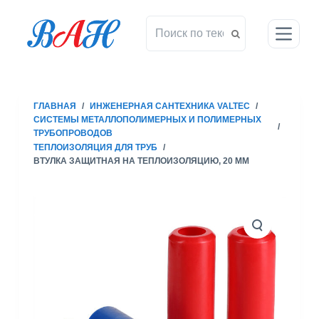
П
е
р
е
й
т
ГЛАВНАЯ
/
ИНЖЕНЕРНАЯ САНТЕХНИКА VALTEC
/
и
СИСТЕМЫ МЕТАЛЛОПОЛИМЕРНЫХ И ПОЛИМЕРНЫХ
/
к
ТРУБОПРОВОДОВ
с
ТЕПЛОИЗОЛЯЦИЯ ДЛЯ ТРУБ
/
ВТУЛКА ЗАЩИТНАЯ НА ТЕПЛОИЗОЛЯЦИЮ, 20 ММ
у
т
и