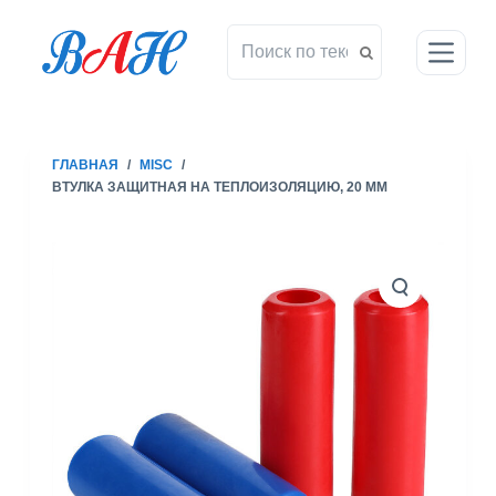
П
е
р
е
й
т
ГЛАВНАЯ
/
MISC
/
и
ВТУЛКА ЗАЩИТНАЯ НА ТЕПЛОИЗОЛЯЦИЮ, 20 ММ
к
с
у
т
и