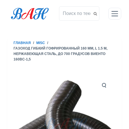
П
е
р
е
й
т
ГЛАВНАЯ
/
MISC
/
и
ГАЗОХОД ГИБКИЙ ГОФРИРОВАННЫЙ 160 ММ, L 1.5 М,
к
НЕРЖАВЕЮЩАЯ СТАЛЬ, ДО 700 ГРАДУСОВ ВИЕНТО
с
160ВС-1,5
у
т
и