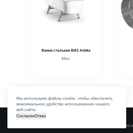
Ванна стальная ВИЗ Antika
Misc
Мы используем файлы cookie, чтобы обеспечить
максимальное удобство использования нашего
веб-сайта.
Согласен
Отказ
©
ОДО «ВАН»
. Все права защищены
Свидетельство № 600121216 выдано 30.06.2000 Минс