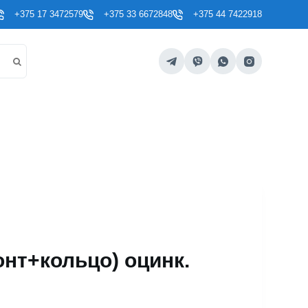
+375 17 3472579
+375 33 6672848
+375 44 7422918
нт+кольцо) оцинк.