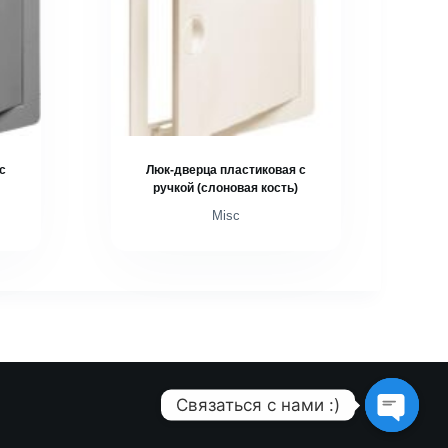
с
Люк-дверца пластиковая с
ручкой (слоновая кость)
Misc
Связаться с нами :)
O