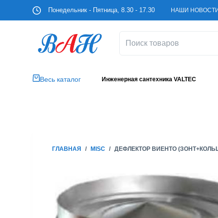
П
Понедельник - Пятница, 8.30 - 17.30
НАШИ НОВОСТ
е
р
е
й
т
и
Весь каталог
Инженерная сантехника VALTEC
к
с
у
т
и
ГЛАВНАЯ
/
MISC
/
ДЕФЛЕКТОР ВИЕНТО (ЗОНТ+КОЛЬЦ