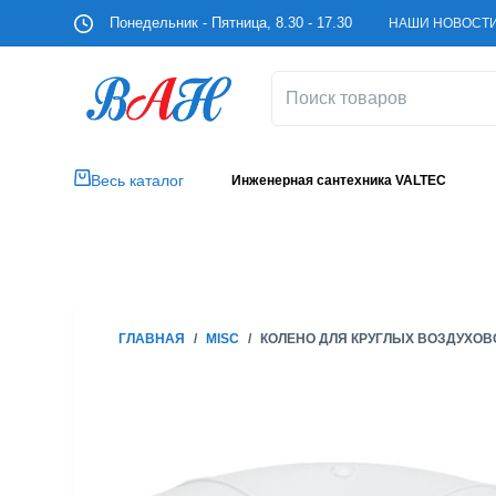
П
Понедельник - Пятница, 8.30 - 17.30
НАШИ НОВОСТ
е
р
е
й
т
и
Весь каталог
Инженерная сантехника VALTEC
к
с
у
т
и
ГЛАВНАЯ
/
MISC
/
КОЛЕНО ДЛЯ КРУГЛЫХ ВОЗДУХОВОД