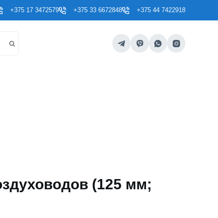
+375 17 3472579
+375 33 6672848
+375 44 7422918
оздуховодов (125 мм;