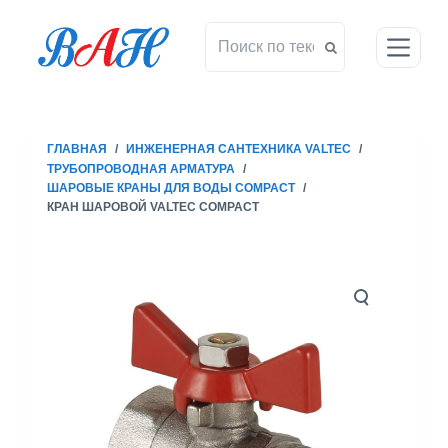
П
е
р
е
й
т
ГЛАВНАЯ
/
ИНЖЕНЕРНАЯ САНТЕХНИКА VALTEC
/
и
ТРУБОПРОВОДНАЯ АРМАТУРА
/
к
ШАРОВЫЕ КРАНЫ ДЛЯ ВОДЫ COMPACT
/
с
КРАН ШАРОВОЙ VALTEC COMPACT
у
т
и