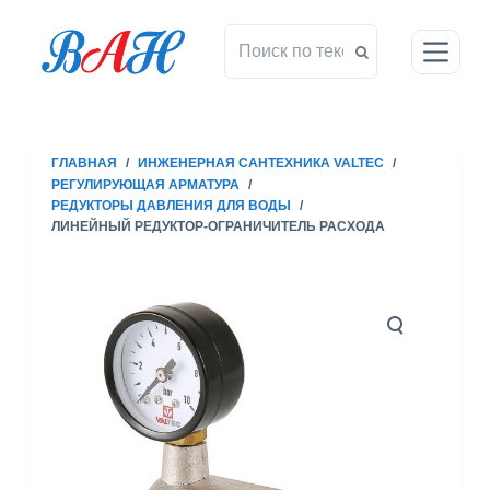
П
е
р
е
й
т
ГЛАВНАЯ
/
ИНЖЕНЕРНАЯ САНТЕХНИКА VALTEC
/
и
РЕГУЛИРУЮЩАЯ АРМАТУРА
/
к
РЕДУКТОРЫ ДАВЛЕНИЯ ДЛЯ ВОДЫ
/
с
ЛИНЕЙНЫЙ РЕДУКТОР-ОГРАНИЧИТЕЛЬ РАСХОДА
у
т
и