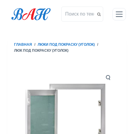
П
е
р
е
й
т
ГЛАВНАЯ
/
ЛЮКИ ПОД ПОКРАСКУ (УГОЛОК)
/
и
ЛЮК ПОД ПОКРАСКУ (УГОЛОК)
к
с
у
т
и