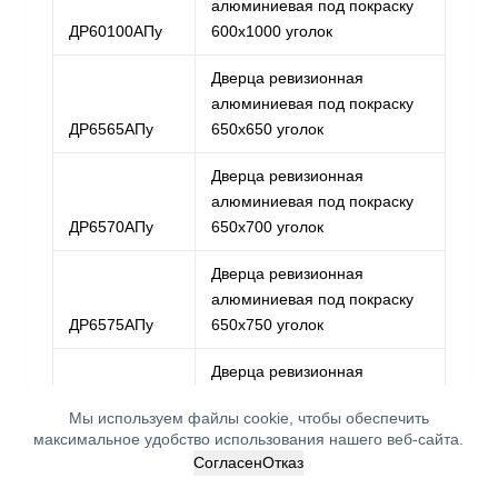
алюминиевая под покраску
ДР60100АПу
600х1000 уголок
Дверца ревизионная
алюминиевая под покраску
ДР6565АПу
650х650 уголок
Дверца ревизионная
алюминиевая под покраску
ДР6570АПу
650х700 уголок
Дверца ревизионная
алюминиевая под покраску
ДР6575АПу
650х750 уголок
Дверца ревизионная
алюминиевая под покраску
Мы используем файлы cookie, чтобы обеспечить
ДР6580АПу
650х800 уголок
Связаться с нами :)
максимальное удобство использования нашего веб-сайта.
Согласен
Отказ
Дверца ревизионная
O
алюминиевая под покраску