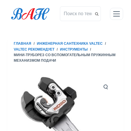
П
е
р
е
й
т
ГЛАВНАЯ
/
ИНЖЕНЕРНАЯ САНТЕХНИКА VALTEC
/
и
VALTEC РЕКОМЕНДУЕТ
/
ИНСТРУМЕНТЫ
/
к
МИНИ-ТРУБОРЕЗ СО ВСПОМОГАТЕЛЬНЫМ ПРУЖИННЫМ
с
МЕХАНИЗМОМ ПОДАЧИ
у
т
и