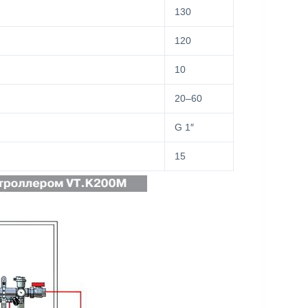
130
120
10
20–60
G 1″
15