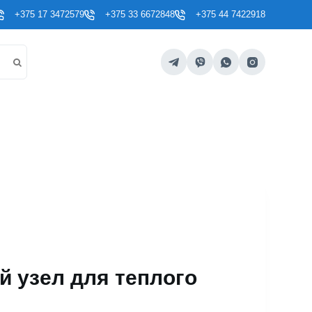
+375 17 3472579
+375 33 6672848
+375 44 7422918
 узел для теплого