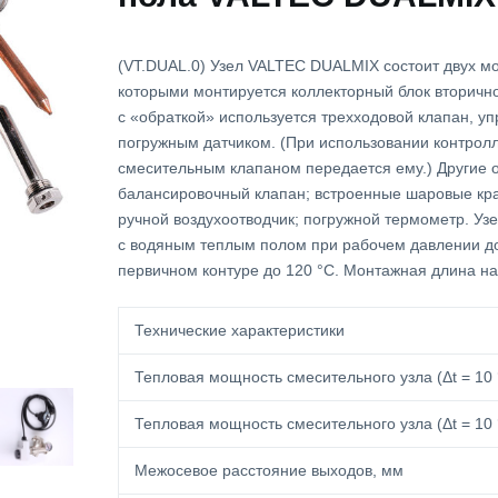
(VT.DUAL.0) Узел VALTEC DUALMIX состоит двух мо
которыми монтируется коллекторный блок вторично
с «обраткой» используется трехходовой клапан, у
погружным датчиком. (При использовании контрол
смесительным клапаном передается ему.) Другие 
балансировочный клапан; встроенные шаровые кра
ручной воздухоотводчик; погружной термометр. Уз
c водяным теплым полом при рабочем давлении до
первичном контуре до 120 °С. Монтажная длина на
Технические характеристики
Тепловая мощность смесительного узла (Δt = 10 
Тепловая мощность смесительного узла (Δt = 10 
Межосевое расстояние выходов, мм