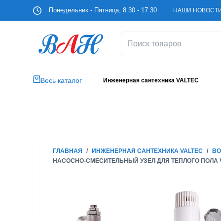
П
Понедельник - Пятница, 8.30 - 17.30
НАШИ НОВОСТ
е
р
е
й
т
и
Весь каталог
Инженерная сантехника VALTEC
к
с
у
т
и
ГЛАВНАЯ
/
ИНЖЕНЕРНАЯ САНТЕХНИКА VALTEC
/
ВО
НАСОСНО-СМЕСИТЕЛЬНЫЙ УЗЕЛ ДЛЯ ТЕПЛОГО ПОЛА 