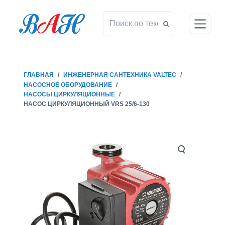
П
е
р
е
й
т
ГЛАВНАЯ
/
ИНЖЕНЕРНАЯ САНТЕХНИКА VALTEC
/
и
НАСОСНОЕ ОБОРУДОВАНИЕ
/
к
НАСОСЫ ЦИРКУЛЯЦИОННЫЕ
/
с
НАСОС ЦИРКУЛЯЦИОННЫЙ VRS 25/6-130
у
т
и