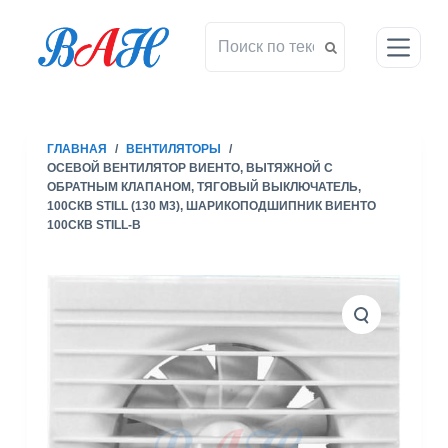
П
е
р
е
й
т
ГЛАВНАЯ
/
ВЕНТИЛЯТОРЫ
/
и
ОСЕВОЙ ВЕНТИЛЯТОР ВИЕНТО, ВЫТЯЖНОЙ С
к
ОБРАТНЫМ КЛАПАНОМ, ТЯГОВЫЙ ВЫКЛЮЧАТЕЛЬ,
с
100СКВ STILL (130 М3), ШАРИКОПОДШИПНИК ВИЕНТО
100СКВ STILL-B
у
т
и