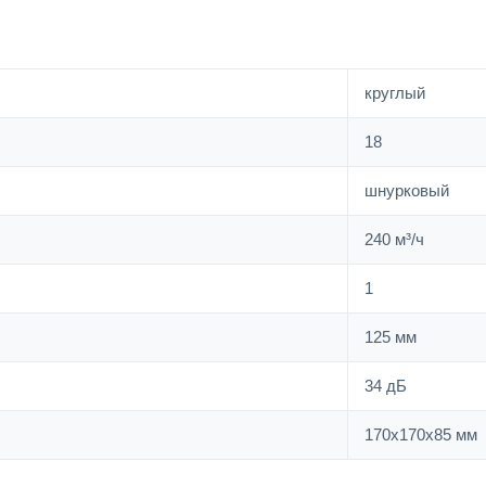
круглый
18
шнурковый
240 м³/ч
1
125 мм
34 дБ
170х170х85 мм