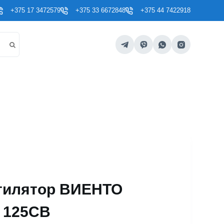
+375 17 3472579
+375 33 6672848
+375 44 7422918
тилятор ВИЕНТО
 125СВ