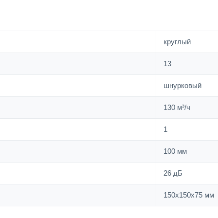
круглый
13
шнурковый
130 м³/ч
1
100 мм
26 дБ
150х150х75 мм