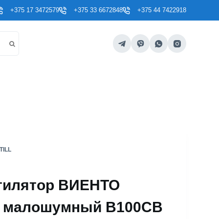
+375 17 3472579
+375 33 6672848
+375 44 7422918
ILL
тилятор ВИЕНТО
ь малошумный В100СВ