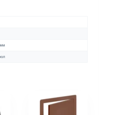
 мм
рол