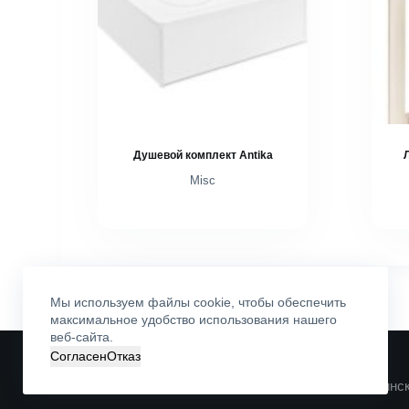
Душевой комплект Antika
Misc
Мы используем файлы cookie, чтобы обеспечить
максимальное удобство использования нашего
веб-сайта.
Согласен
Отказ
©
ОДО «ВАН»
. Все права защищены
Свидетельство № 600121216 выдано 30.06.2000 Минс