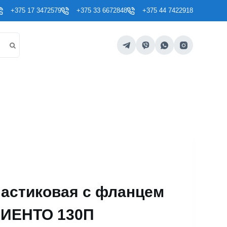
+375 17 3472579
+375 33 6672848
+375 44 7422918
астиковая с фланцем
 ВИЕНТО 130П