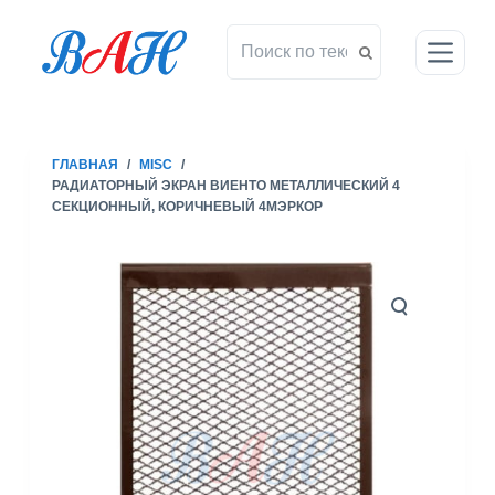
П
е
р
е
й
т
ГЛАВНАЯ
/
MISC
/
и
РАДИАТОРНЫЙ ЭКРАН ВИЕНТО МЕТАЛЛИЧЕСКИЙ 4
к
СЕКЦИОННЫЙ, КОРИЧНЕВЫЙ 4МЭРКОР
с
у
т
и