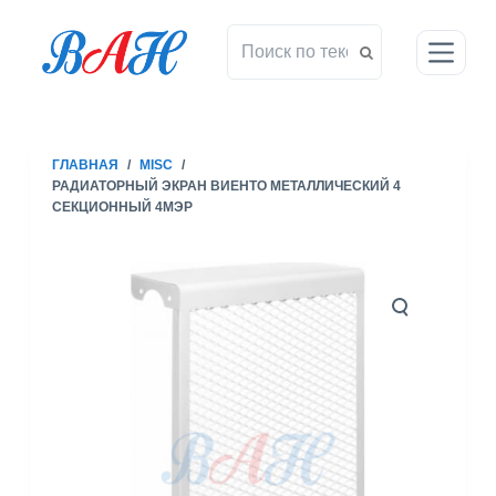
П
е
р
е
й
т
ГЛАВНАЯ
/
MISC
/
и
РАДИАТОРНЫЙ ЭКРАН ВИЕНТО МЕТАЛЛИЧЕСКИЙ 4
к
СЕКЦИОННЫЙ 4МЭР
с
у
т
и