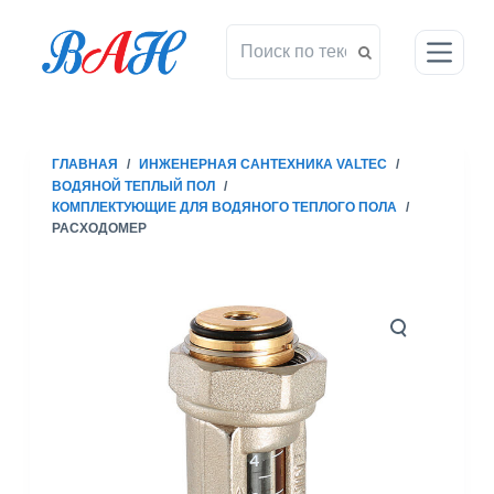
П
е
р
е
й
т
ГЛАВНАЯ
/
ИНЖЕНЕРНАЯ САНТЕХНИКА VALTEC
/
и
ВОДЯНОЙ ТЕПЛЫЙ ПОЛ
/
к
КОМПЛЕКТУЮЩИЕ ДЛЯ ВОДЯНОГО ТЕПЛОГО ПОЛА
/
с
РАСХОДОМЕР
у
т
и