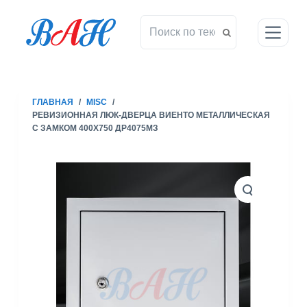
П
е
р
е
й
т
ГЛАВНАЯ
/
MISC
/
и
РЕВИЗИОННАЯ ЛЮК-ДВЕРЦА ВИЕНТО МЕТАЛЛИЧЕСКАЯ
к
С ЗАМКОМ 400X750 ДР4075МЗ
с
у
т
и