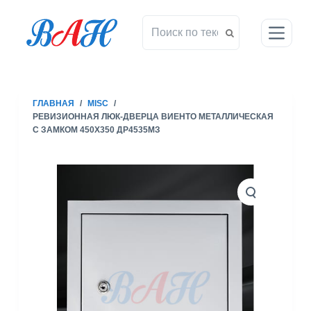
П
е
р
е
й
т
ГЛАВНАЯ
/
MISC
/
и
РЕВИЗИОННАЯ ЛЮК-ДВЕРЦА ВИЕНТО МЕТАЛЛИЧЕСКАЯ
к
С ЗАМКОМ 450X350 ДР4535МЗ
с
у
т
и