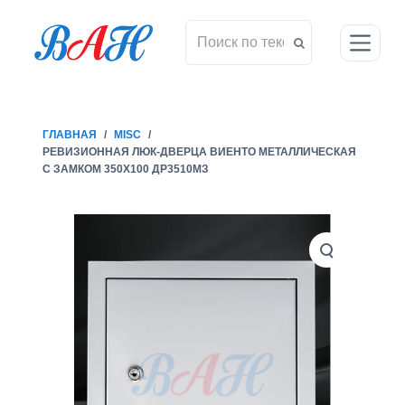
П
е
р
е
й
т
ГЛАВНАЯ
/
MISC
/
и
РЕВИЗИОННАЯ ЛЮК-ДВЕРЦА ВИЕНТО МЕТАЛЛИЧЕСКАЯ
к
С ЗАМКОМ 350X100 ДР3510МЗ
с
у
т
и