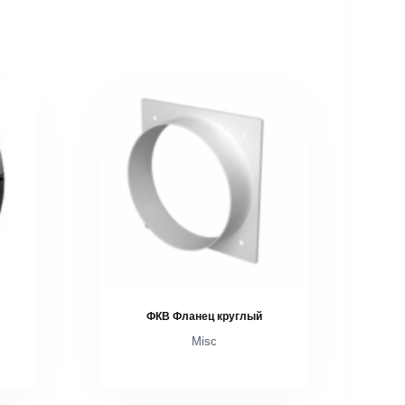
ФКВ Фланец круглый
Misc