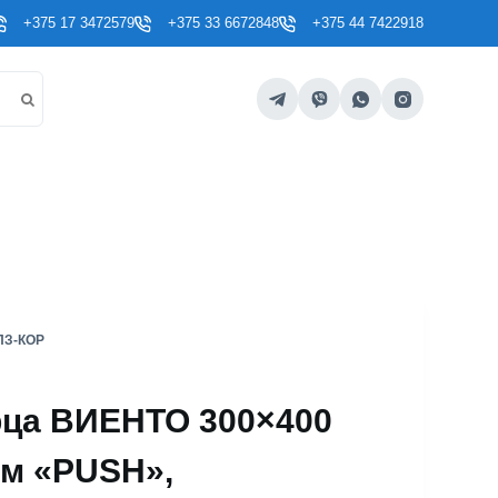
+375 17 3472579
+375 33 6672848
+375 44 7422918
ПЗ-КОР
рца ВИЕНТО 300×400
ом «PUSH»,