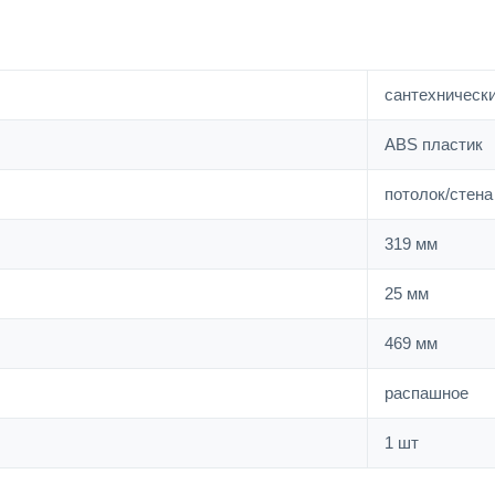
сантехническ
ABS пластик
потолок/стена
319 мм
25 мм
469 мм
распашное
1 шт