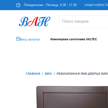
П
Понедельник - Пятница, 8.30 - 17.30
НАШИ НОВОСТ
е
р
е
й
т
и
Весь каталог
Инженерная сантехника VALTEC
к
с
у
т
и
ГЛАВНАЯ
/
MISC
/
РЕВИЗИОННАЯ ЛЮК-ДВЕРЦА ВИЕН