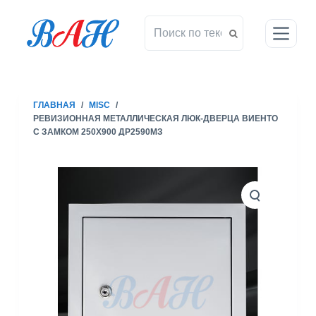
П
е
р
е
й
т
ГЛАВНАЯ
/
MISC
/
и
РЕВИЗИОННАЯ МЕТАЛЛИЧЕСКАЯ ЛЮК-ДВЕРЦА ВИЕНТО
к
С ЗАМКОМ 250X900 ДР2590МЗ
с
у
т
и