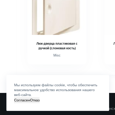
Люк-дверца пластиковая с
ручкой (слоновая кость)
Misc
Мы используем файлы cookie, чтобы обеспечить
максимальное удобство использования нашего
веб-сайта.
Согласен
Отказ
©
ОДО «ВАН»
. Все права защищены
Свидетельство № 600121216 выдано 30.06.2000 Минс