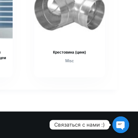
я
Крестовина (цинк)
цем
Misc
Связаться с нами :)
O