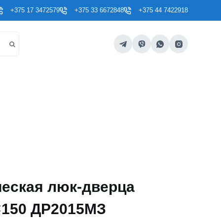
+375 17 3472579
+375 33 6672848
+375 44 7422918
еская люк-дверца
×150 ДР2015МЗ