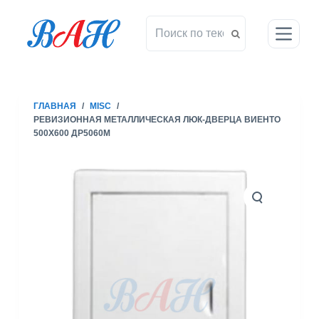
П
е
р
е
й
т
ГЛАВНАЯ
/
MISC
/
и
РЕВИЗИОННАЯ МЕТАЛЛИЧЕСКАЯ ЛЮК-ДВЕРЦА ВИЕНТО
к
500X600 ДР5060М
с
у
т
и