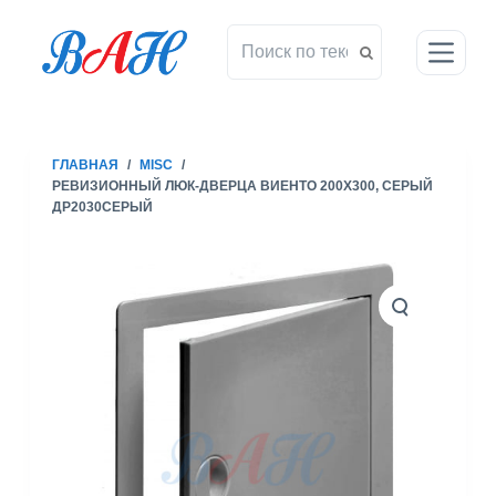
П
е
р
е
й
т
ГЛАВНАЯ
/
MISC
/
и
РЕВИЗИОННЫЙ ЛЮК-ДВЕРЦА ВИЕНТО 200X300, СЕРЫЙ
к
ДР2030СЕРЫЙ
с
у
т
и