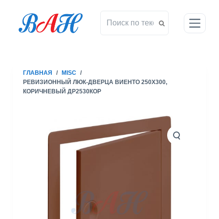
П
е
р
е
й
т
ГЛАВНАЯ
/
MISC
/
и
РЕВИЗИОННЫЙ ЛЮК-ДВЕРЦА ВИЕНТО 250X300,
к
КОРИЧНЕВЫЙ ДР2530КОР
с
у
т
и