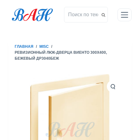
П
е
р
е
й
т
ГЛАВНАЯ
/
MISC
/
и
РЕВИЗИОННЫЙ ЛЮК-ДВЕРЦА ВИЕНТО 300X400,
к
БЕЖЕВЫЙ ДР3040БЕЖ
с
у
т
и