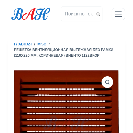
П
е
р
е
й
т
ГЛАВНАЯ
/
MISC
/
и
РЕШЕТКА ВЕНТИЛЯЦИОННАЯ ВЫТЯЖНАЯ БЕЗ РАМКИ
к
(110X220 ММ; КОРИЧНЕВАЯ) ВИЕНТО 1122ВКОР
с
у
т
и