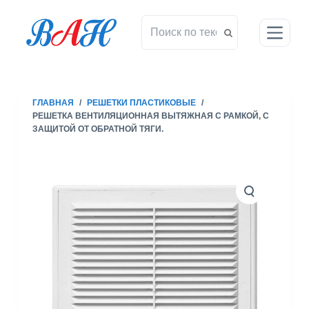
П
е
р
е
й
т
ГЛАВНАЯ
/
РЕШЕТКИ ПЛАСТИКОВЫЕ
/
и
РЕШЕТКА ВЕНТИЛЯЦИОННАЯ ВЫТЯЖНАЯ С РАМКОЙ, С
к
ЗАЩИТОЙ ОТ ОБРАТНОЙ ТЯГИ.
с
у
т
и