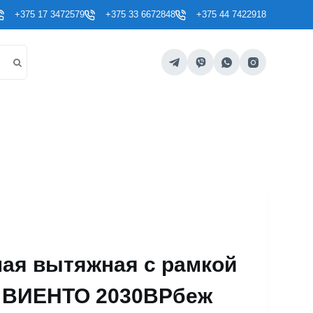
+375 17 3472579
+375 33 6672848
+375 44 7422918
ая вытяжная с рамкой
) ВИЕНТО 2030ВРбеж