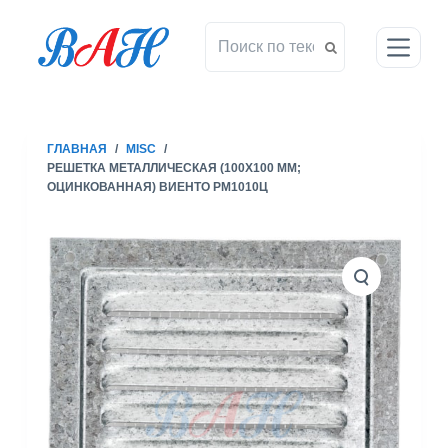
П
е
р
е
й
т
ГЛАВНАЯ
/
MISC
/
и
РЕШЕТКА МЕТАЛЛИЧЕСКАЯ (100X100 ММ;
к
ОЦИНКОВАННАЯ) ВИЕНТО РМ1010Ц
с
у
т
и