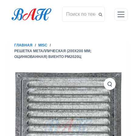
П
е
р
е
й
т
ГЛАВНАЯ
/
MISC
/
и
РЕШЕТКА МЕТАЛЛИЧЕСКАЯ (200X200 ММ;
к
ОЦИНКОВАННАЯ) ВИЕНТО РМ2020Ц
с
у
т
и