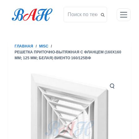
П
е
р
е
й
т
ГЛАВНАЯ
/
MISC
/
и
РЕШЕТКА ПРИТОЧНО-ВЫТЯЖНАЯ С ФЛАНЦЕМ (160X160
к
ММ; 125 ММ; БЕЛАЯ) ВИЕНТО 160/125ВФ
с
у
т
и