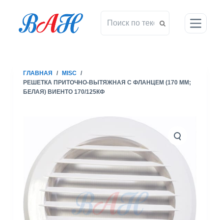
П
е
р
е
й
т
ГЛАВНАЯ
/
MISC
/
и
РЕШЕТКА ПРИТОЧНО-ВЫТЯЖНАЯ С ФЛАНЦЕМ (170 ММ;
к
БЕЛАЯ) ВИЕНТО 170/125КФ
с
у
т
и