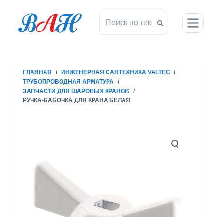
П
е
р
е
й
т
ГЛАВНАЯ
/
ИНЖЕНЕРНАЯ САНТЕХНИКА VALTEC
/
и
ТРУБОПРОВОДНАЯ АРМАТУРА
/
к
ЗАПЧАСТИ ДЛЯ ШАРОВЫХ КРАНОВ
/
с
РУЧКА-БАБОЧКА ДЛЯ КРАНА БЕЛАЯ
у
т
и