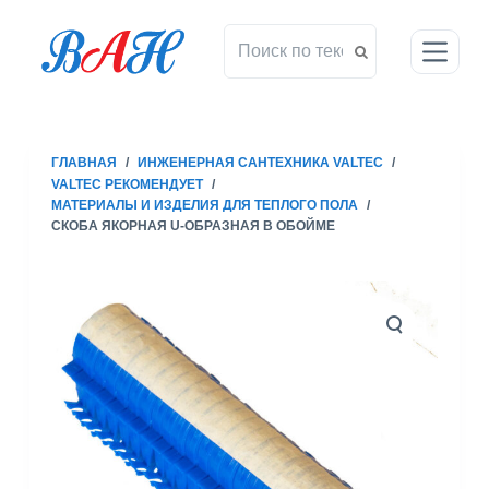
П
е
р
е
й
т
ГЛАВНАЯ
/
ИНЖЕНЕРНАЯ САНТЕХНИКА VALTEC
/
и
VALTEC РЕКОМЕНДУЕТ
/
к
МАТЕРИАЛЫ И ИЗДЕЛИЯ ДЛЯ ТЕПЛОГО ПОЛА
/
с
СКОБА ЯКОРНАЯ U-ОБРАЗНАЯ В ОБОЙМЕ
у
т
и