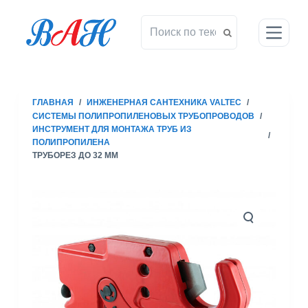
П
е
р
е
й
т
ГЛАВНАЯ
/
ИНЖЕНЕРНАЯ САНТЕХНИКА VALTEC
/
и
СИСТЕМЫ ПОЛИПРОПИЛЕНОВЫХ ТРУБОПРОВОДОВ
/
к
ИНСТРУМЕНТ ДЛЯ МОНТАЖА ТРУБ ИЗ
/
с
ПОЛИПРОПИЛЕНА
ТРУБОРЕЗ ДО 32 ММ
у
т
и