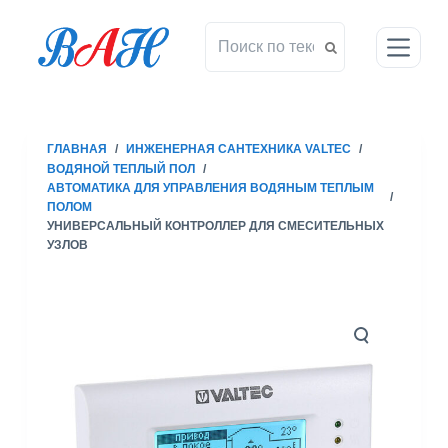
П
е
р
е
й
т
ГЛАВНАЯ
/
ИНЖЕНЕРНАЯ САНТЕХНИКА VALTEC
/
и
ВОДЯНОЙ ТЕПЛЫЙ ПОЛ
/
к
АВТОМАТИКА ДЛЯ УПРАВЛЕНИЯ ВОДЯНЫМ ТЕПЛЫМ
/
с
ПОЛОМ
УНИВЕРСАЛЬНЫЙ КОНТРОЛЛЕР ДЛЯ СМЕСИТЕЛЬНЫХ
у
УЗЛОВ
т
и