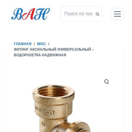
П
е
р
е
й
т
ГЛАВНАЯ
/
MISC
/
и
ФИТИНГ АКСИАЛЬНЫЙ УНИВЕРСАЛЬНЫЙ –
к
ВОДОРОЗЕТКА НАДВИЖНАЯ
с
у
т
и