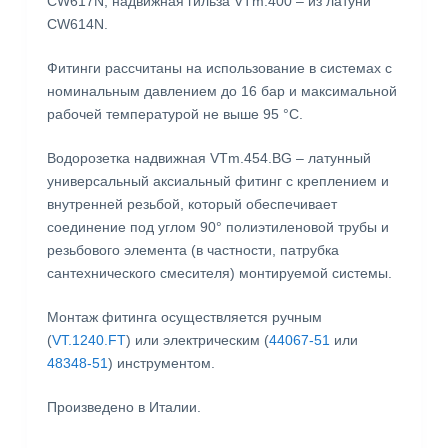
CW617N, надвижная гильза VTm.400 – из латуни
CW614N.
Фитинги рассчитаны на использование в системах с
номинальным давлением до 16 бар и максимальной
рабочей температурой не выше 95 °С.
Водорозетка надвижная VTm.454.BG – латунный
универсальный аксиальный фитинг с креплением и
внутренней резьбой, который обеспечивает
соединение под углом 90° полиэтиленовой трубы и
резьбового элемента (в частности, патрубка
сантехнического смесителя) монтируемой системы.
Монтаж фитинга осуществляется ручным
(
VT.1240.FT
) или электрическим (
44067-51
или
48348-51
) инструментом.
Произведено в Италии.