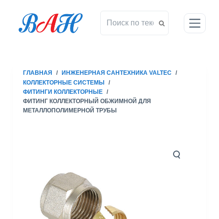
П
е
р
е
й
т
ГЛАВНАЯ
/
ИНЖЕНЕРНАЯ САНТЕХНИКА VALTEC
/
и
КОЛЛЕКТОРНЫЕ СИСТЕМЫ
/
к
ФИТИНГИ КОЛЛЕКТОРНЫЕ
/
с
ФИТИНГ КОЛЛЕКТОРНЫЙ ОБЖИМНОЙ ДЛЯ
МЕТАЛЛОПОЛИМЕРНОЙ ТРУБЫ
у
т
и