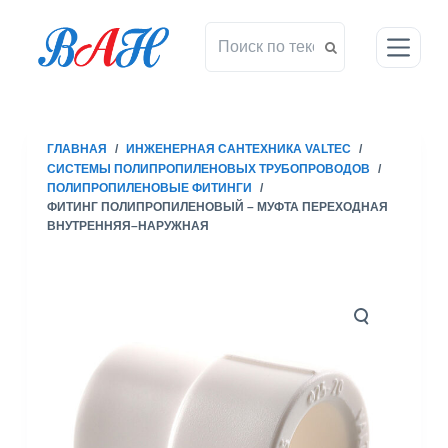
П
е
р
е
й
т
ГЛАВНАЯ
/
ИНЖЕНЕРНАЯ САНТЕХНИКА VALTEC
/
и
СИСТЕМЫ ПОЛИПРОПИЛЕНОВЫХ ТРУБОПРОВОДОВ
/
к
ПОЛИПРОПИЛЕНОВЫЕ ФИТИНГИ
/
с
ФИТИНГ ПОЛИПРОПИЛЕНОВЫЙ – МУФТА ПЕРЕХОДНАЯ
ВНУТРЕННЯЯ–НАРУЖНАЯ
у
т
и